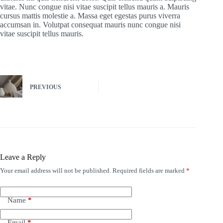
vitae. Nunc congue nisi vitae suscipit tellus mauris a. Mauris
cursus mattis molestie a. Massa eget egestas purus viverra
accumsan in. Volutpat consequat mauris nunc congue nisi
vitae suscipit tellus mauris.
PREVIOUS
Leave a Reply
Your email address will not be published.
Required fields are marked
*
A
l
t
e
Name
*
r
n
Email
*