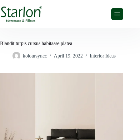
S
k
i
p
t
o
c
Blandit turpis cursus habitasse platea
o
n
koloursyncc
April 19, 2022
Interior Ideas
t
e
n
t