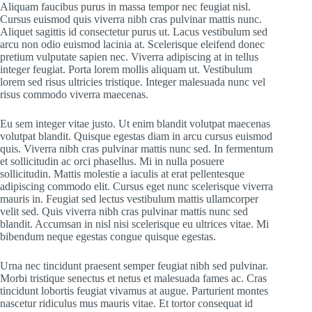
Aliquam faucibus purus in massa tempor nec feugiat nisl.
Cursus euismod quis viverra nibh cras pulvinar mattis nunc.
Aliquet sagittis id consectetur purus ut. Lacus vestibulum sed
arcu non odio euismod lacinia at. Scelerisque eleifend donec
pretium vulputate sapien nec. Viverra adipiscing at in tellus
integer feugiat. Porta lorem mollis aliquam ut. Vestibulum
lorem sed risus ultricies tristique. Integer malesuada nunc vel
risus commodo viverra maecenas.
Eu sem integer vitae justo. Ut enim blandit volutpat maecenas
volutpat blandit. Quisque egestas diam in arcu cursus euismod
quis. Viverra nibh cras pulvinar mattis nunc sed. In fermentum
et sollicitudin ac orci phasellus. Mi in nulla posuere
sollicitudin. Mattis molestie a iaculis at erat pellentesque
adipiscing commodo elit. Cursus eget nunc scelerisque viverra
mauris in. Feugiat sed lectus vestibulum mattis ullamcorper
velit sed. Quis viverra nibh cras pulvinar mattis nunc sed
blandit. Accumsan in nisl nisi scelerisque eu ultrices vitae. Mi
bibendum neque egestas congue quisque egestas.
Urna nec tincidunt praesent semper feugiat nibh sed pulvinar.
Morbi tristique senectus et netus et malesuada fames ac. Cras
tincidunt lobortis feugiat vivamus at augue. Parturient montes
nascetur ridiculus mus mauris vitae. Et tortor consequat id