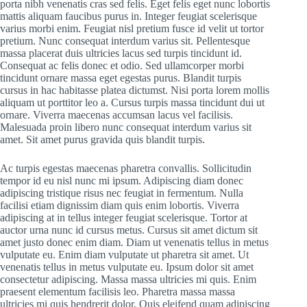
porta nibh venenatis cras sed felis. Eget felis eget nunc lobortis
mattis aliquam faucibus purus in. Integer feugiat scelerisque
varius morbi enim. Feugiat nisl pretium fusce id velit ut tortor
pretium. Nunc consequat interdum varius sit. Pellentesque
massa placerat duis ultricies lacus sed turpis tincidunt id.
Consequat ac felis donec et odio. Sed ullamcorper morbi
tincidunt ornare massa eget egestas purus. Blandit turpis
cursus in hac habitasse platea dictumst. Nisi porta lorem mollis
aliquam ut porttitor leo a. Cursus turpis massa tincidunt dui ut
ornare. Viverra maecenas accumsan lacus vel facilisis.
Malesuada proin libero nunc consequat interdum varius sit
amet. Sit amet purus gravida quis blandit turpis.
Ac turpis egestas maecenas pharetra convallis. Sollicitudin
tempor id eu nisl nunc mi ipsum. Adipiscing diam donec
adipiscing tristique risus nec feugiat in fermentum. Nulla
facilisi etiam dignissim diam quis enim lobortis. Viverra
adipiscing at in tellus integer feugiat scelerisque. Tortor at
auctor urna nunc id cursus metus. Cursus sit amet dictum sit
amet justo donec enim diam. Diam ut venenatis tellus in metus
vulputate eu. Enim diam vulputate ut pharetra sit amet. Ut
venenatis tellus in metus vulputate eu. Ipsum dolor sit amet
consectetur adipiscing. Massa massa ultricies mi quis. Enim
praesent elementum facilisis leo. Pharetra massa massa
ultricies mi quis hendrerit dolor. Quis eleifend quam adipiscing